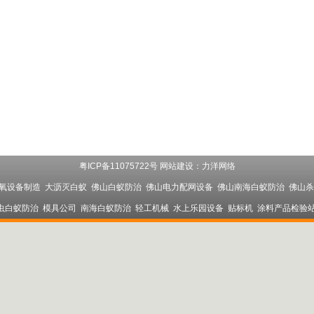
粤ICP备11075722号
网站建设
：
力洋网络
氧设备制造
大沥灭白蚁
佛山白蚁防治
佛山电力配网设备
佛山南海白蚁防治
佛山杀
虫白蚁防治
模具公司
南海白蚁防治
轻工机械
水上乐园设备
贴标机
涂料产品检验