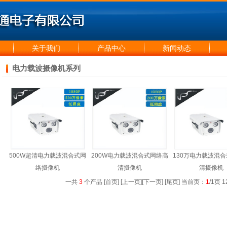
关于我们
产品中心
新闻动态
电力载波摄像机系列
500W超清电力载波混合式网
200W电力载波混合式网络高
130万电力载波混
络摄像机
清摄像机
清摄像机
一共
3
个产品
[首页]
[上一页]
[下一页]
[尾页]
当前页：
1
/1页 