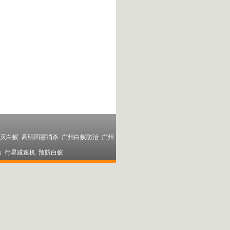
灭白蚁
高明四害消杀
广州白蚁防治
广州
站
行星减速机
预防白蚁